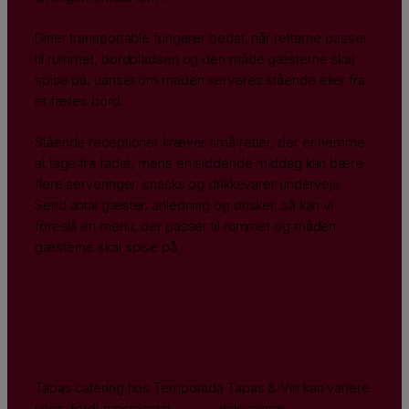
Diner transportable fungerer bedst, når retterne passer
til rummet, bordpladsen og den måde gæsterne skal
spise på, uanset om maden serveres stående eller fra
et fælles bord.
Stående receptioner kræver små retter, der er nemme
at tage fra fadet, mens en siddende middag kan bære
flere serveringer, snacks og drikkevarer undervejs.
Send antal gæster, anledning og ønsker, så kan vi
foreslå en menu, der passer til rummet og måden
gæsterne skal spise på.
Menu, service og pris uden
unødigt bøvl
Tapas catering hos Temporada Tapas & Vin kan variere
i pris, fordi gæsteantal,
menu
, drikkevarer,