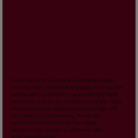
Mad ud af huset til flere
typer arrangementer
Vores mad ud af huset kan bruges til fødselsdage,
studenterfester, receptioner, bryllupper, konfirmationer,
julefrokoster og nytårsaften. Tapas catering er også
relevant for et firma, der skal bruge mad til fest, møde
eller reception, hvor gæsterne skal kunne tage små
retter uden lang bordservering. Menuen kan
sammensættes med snacks, fisk, skaldyr,
kødserveringer, dessert og drikkevarer efter
arrangementets form.