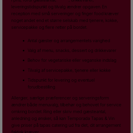
leveringstidspunkt og tilvalg ændrer opgaven. En
reception med små serveringer og finger food kræver
noget andet end et større selskab med tjenere, kokke,
servicepakke og flere retter på bordet.
Antal gæster og arrangementets varighed
Valg af menu, snacks, dessert og drikkevarer
Behov for vegetariske eller veganske indslag
Tilvalg af servicepakke, tjenere eller kokke
Tidspunkt for levering og eventuel
forudbestilling
Allergier, særlige præferencer og serveringsform
ændrer både menuvalg, tilbehør og behovet for service
omkring bordet. Ring eller skriv med gæsteantal,
anledning og ønsker, så kan Temporada Tapas & Vin
give priser på tapas catering ud fra det, dit arrangement
faktisk kræver.