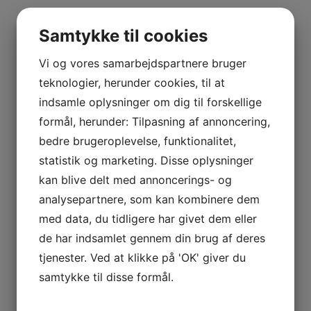
5 ting der gør serveringen
Samtykke til cookies
lettere for værten
Vi og vores samarbejdspartnere bruger
teknologier, herunder cookies, til at
Tapas catering passer til fester, hvor maden skal hurtigt
indsamle oplysninger om dig til forskellige
på bordet, og gæsterne skal kunne tage for sig uden
formål, herunder: Tilpasning af annoncering,
faste serveringer. Hos Temporada Tapas & Vin leveres
bedre brugeroplevelse, funktionalitet,
retterne i vores eget porcelæn, så fade, skåle og ekstra
service ikke bliver endnu en opgave for værten.
statistik og marketing. Disse oplysninger
kan blive delt med annoncerings- og
Retterne står i porcelæn og kan sættes direkte
analysepartnere, som kan kombinere dem
på bordet
med data, du tidligere har givet dem eller
Servicepakke kan tilføjes med bestik, spyd,
de har indsamlet gennem din brug af deres
kurve og tilbehør
tjenester. Ved at klikke på 'OK' giver du
Menuen kan tage højde for allergier, ønsker og
samtykke til disse formål.
præferencer
Finger food passer til receptioner og stående